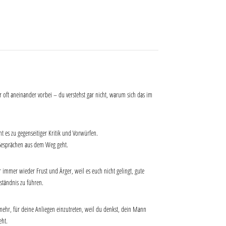
 oft aneinander vorbei – du verstehst gar nicht, warum sich das im
t es zu gegenseitiger Kritik und Vorwürfen.
 Gesprächen aus dem Weg geht.
immer wieder Frust und Ärger, weil es euch nicht gelingt, gute
ständnis zu führen.
mehr, für deine Anliegen einzutreten, weil du denkst, dein Mann
eht.