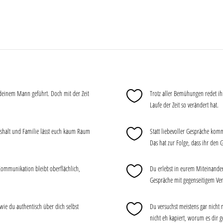

deinem Mann geführt. Doch mit der Zeit
Trotz aller Bemühungen redet ihr
Laufe der Zeit so verändert hat.

ushalt und Familie lässt euch kaum Raum
Statt liebevoller Gespräche komm
Das hat zur Folge, dass ihr den

ommunikation bleibt oberflächlich,
Du erlebst in eurem Miteinander 
Gespräche mit gegenseitigem Ver

 wie du authentisch über dich selbst
Du versuchst meistens gar nicht 
nicht eh kapiert, worum es dir g