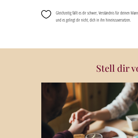

Gleichzeitig fällt es dir schwer, Verständnis für deinen Ma
und es gelingt dir nicht, dich in ihn hineinzuversetzen.
Stell dir