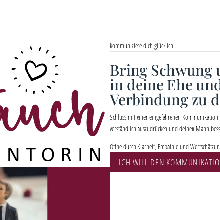
kommuniziere dich glücklich
Bring Schwung u
in deine Ehe und
Verbindung zu 
Schluss mit einer eingefahrenen Kommunikation
verständlich auszudrücken und deinen Mann besse
Öffne durch Klarheit, Empathie und Wertschätzun
ICH WILL DEN KOMMUNIKATI